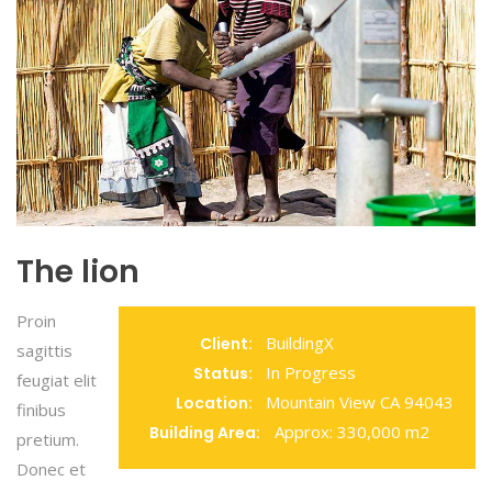
The lion
Proin
BuildingX
Client:
sagittis
In Progress
Status:
feugiat elit
Mountain View CA 94043
Location:
finibus
Approx: 330,000 m2
Building Area:
pretium.
Donec et