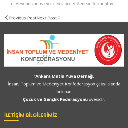
Aenean varius ex ut ex laoreet Aenean fermentum.
Previous Post
Next Post
“
Ankara Mutlu Yuva Derneğ
i,
İnsan, Toplum ve Medeniyet Konfederasyon çatısı altında
bulunan
Çocuk ve Gençlik Federasyonu
üyesidir.
İLETIŞIM BILGILERIMIZ