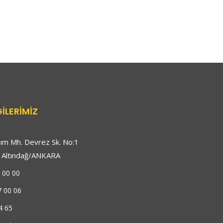
GILERIMIZ
m Mh. Devrez Sk. No:1
) Altındağ/ANKARA
 00 00
7 00 06
4 65