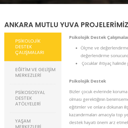
ANKARA MUTLU YUVA PROJELERİMİ
Psikolojik Destek Çalışmala
PSIKOLOJIK
DESTEK
Ölçme ve değerlendirme a
ÇALIŞMALARI
değerlendirme sonucunda
Çocuklar ihtiyaç halinde 
EĞITIM VE GELIŞIM
MERKEZLERI
Psikolojik Destek
Bizler çocuk evlerinde koruma a
PSIKOSOSYAL
DESTEK
olması gerektiğinin benimsemek
ATÖLYELERI
eğitimler ve onlara dokunan il
kazandırmaları amacıyla top ye
YAŞAM
destek hayati önem arz etmek
MERKEZLERI