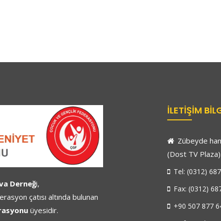
İLETIŞIM BIL
Zübeyde hanı
(Dost TV Plaza
Tel: (0312) 687
va Derneğ
i,
Fax: (0312) 68
asyon çatısı altında bulunan
+90 507 877 6
erasyonu
üyesidir.